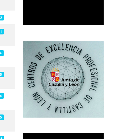
2
1
6
5
6
5
4