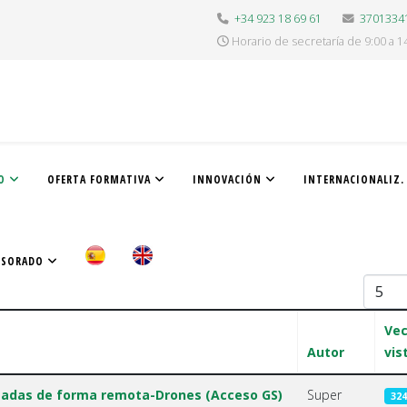
+34 923 18 69 61
3701334
Horario de secretaría de 9:00 a 1
O
OFERTA FORMATIVA
INNOVACIÓN
INTERNACIONALIZ.
ESORADO
Cantid
Ve
Autor
vis
otadas de forma remota-Drones (Acceso GS)
Super
324