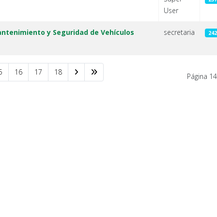
User
antenimiento y Seguridad de Vehículos
secretaria
242
5
16
17
18
Página 14