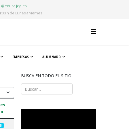
1@educa.jcyl.es
4:00 h de Lunes a Viernes
EMPRESAS
ALUMNADO
BUSCA EN TODO EL SITIO
Buscar
ad
ces
to
5