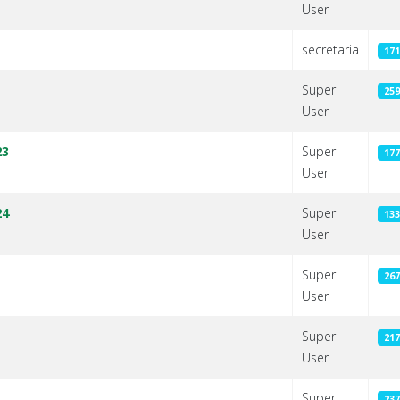
User
secretaria
171
Super
259
User
23
Super
177
User
24
Super
133
User
Super
267
User
Super
217
User
Super
237