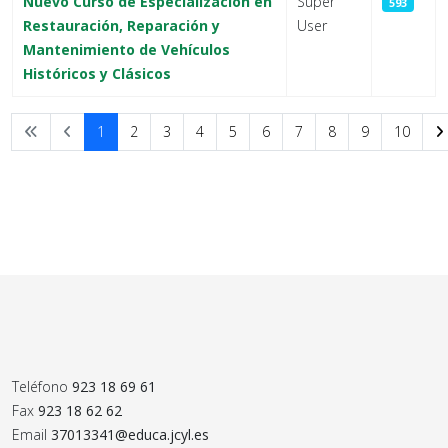
Nuevo Curso de Especialización en
Super
593
Restauración, Reparación y
User
Mantenimiento de Vehículos
Históricos y Clásicos
1
2
3
4
5
6
7
8
9
10
Página 1 de 10
Teléfono
923 18 69 61
Fax
923 18 62 62
Email
37013341@educa.jcyl.es