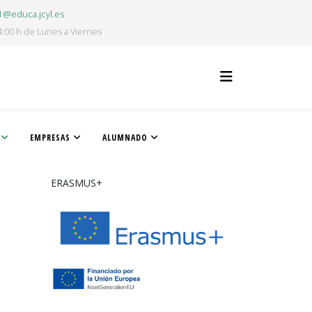
1@educa.jcyl.es
4:00 h de Lunes a Viernes
EMPRESAS
ALUMNADO
ERASMUS+